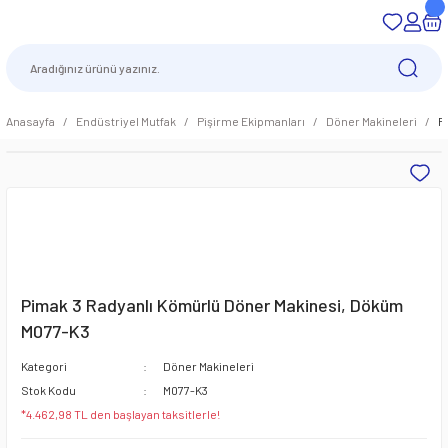
Anasayfa
Endüstriyel Mutfak
Pişirme Ekipmanları
Döner Makineleri
P
Pimak 3 Radyanlı Kömürlü Döner Makinesi, Döküm
M077-K3
Kategori
Döner Makineleri
Stok Kodu
M077-K3
*4.462,98 TL den başlayan taksitlerle!