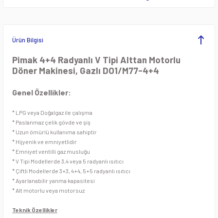
ezgahları
Pide ve Lahmacun Fırını
Öğütücü Makineleri
Krep Makineleri
rı
Pizza Fırınları
Patates ve Soğan Soyma Makineleri
Lavataşlı Izgaralar
Ürün Bilgisi
eleri
Tandır Fırınları
Planet Mikserler
Makarna Fritözleri
Pimak 4+4 Radyanlı V Tipi Alttan Motorlu
Döner Makinesi, Gazlı DO1/M77-4+4
Taş Tabanlı Pizza Fırınlar
Sebze Doğrama Makineleri
Mısır Haşlama Kazanı
Genel Özellikler:
pları
Sebze Kurutma Makineleri
Mısır ve Popcorn Makineleri
* LPG veya Doğalgaz ile çalışma
* Paslanmaz çelik gövde ve şiş
Dolapları
Sebze Yıkama Makineleri
Oluklu ızgaralar
* Uzun ömürlü kullanıma sahiptir
* Hijyenik ve emniyetlidir
ç Tezgahları
Soğan Doğrama Makineleri
Pankek Makineleri
* Emniyet ventilli gaz musluğu
* V Tipi Modellerde 3,4 veya 5 radyanlı ısıtıcı
* Çiftli Modellerde 3+3, 4+4, 5+5 radyanlı ısıtıcı
 Tezgahları
Soğutuculu Kıyma Makineleri
Patates Cips Makineleri
* Ayarlanabilir yanma kapasitesi
* Alt motorlu veya motorsuz
Dolapları
Spiral Hamur Yoğurma Makinesi
Patates Dinlendirme Ünitesi
Teknik Özellikler