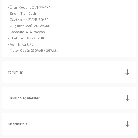
Stand Mikserler
Piliç Çevirme Makineleri
- Ürün Kodu: DO1/M77-4+4
- Enerji Tipi: Gazlı
Streç Makineleri
Pleyt Izgaralar
- Gaz (Mbar): 21/25-30/50
- Güç (kw/kcal): 26/22360
- Kapasite: 4+4 Radyan
Tabak Kapatma Makineleri
Salamanderler
- Ebat (cm): 85x90x110
- Ağırlık (Kg.): 78
Tulumba ve Köfte Şekillendirme Makineleri
Şiş Kebap Döner Ocağı
- Motor Gücü: 230Volt / 26Watt
Vakum Makineleri
Sulu Izgaralar
Yorumlar
Yufka Açma Makineleri
Tost Makineleri
Zırh Makineleri
Waffle Makineleri
Taksit Seçenekleri
Önerileriniz