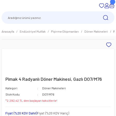
Anasayfa
Endüstriyel Mutfak
Pişirme Ekipmanları
Döner Makineleri
P
Pimak 4 Radyanlı Döner Makinesi, Gazlı DO7/M76
Kategori
Döner Makineleri
Stok Kodu
DO7/M76
*2.292,42 TL den başlayan taksitlerle!
Fiyat (%20 KDV Dahil)
Fiyat (%20 KDV Hariç)