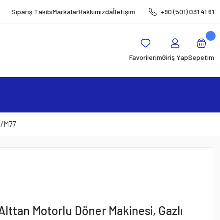
Sipariş Takibi
Markalar
Hakkımızda
İletişim
+90 (501) 031 41 61
Favorilerim
Giriş Yap
Sepetim
8/M77
Alttan Motorlu Döner Makinesi, Gazlı