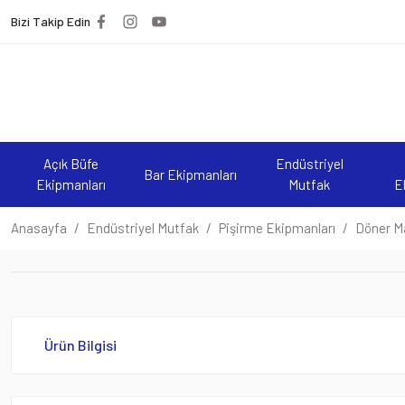
Bizi Takip Edin
Açık Büfe
Endüstriyel
Bar Ekipmanları
Ekipmanları
Mutfak
E
Anasayfa
Endüstriyel Mutfak
Pişirme Ekipmanları
Döner Ma
Ürün Bilgisi