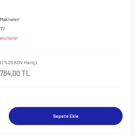
Makineleri
77
ksitlerle!
t (%20 KDV Hariç)
.784,00 TL
Sepete Ekle