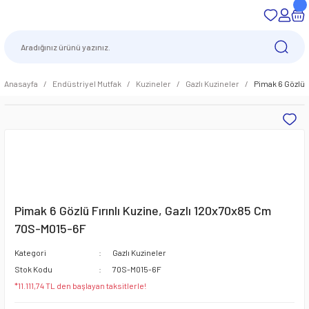
Anasayfa
Endüstriyel Mutfak
Kuzineler
Gazlı Kuzineler
Pimak 6 Gözlü 
Pimak 6 Gözlü Fırınlı Kuzine, Gazlı 120x70x85 Cm
70S-M015-6F
Kategori
Gazlı Kuzineler
Stok Kodu
70S-M015-6F
*11.111,74 TL den başlayan taksitlerle!