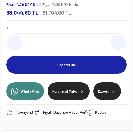
Fiyat (%20 KDV Dahil)
Fiyat (%20 KDV Hariç)
98.044,80 TL
81.704,00 TL
ADET:
Sepete Ekle
WhatsApp
Kurumsal Talep
Export
Tavsiye Et
Fiyatı Düşünce Haber Ver
Paylaş