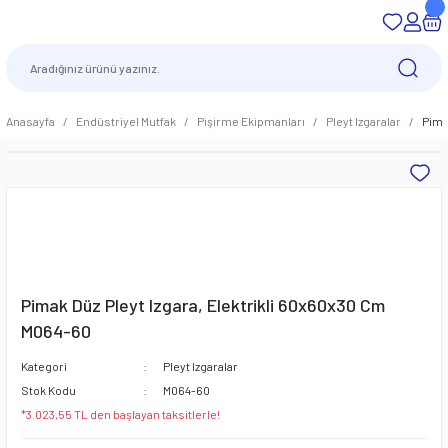
Anasayfa
Endüstriyel Mutfak
Pişirme Ekipmanları
Pleyt Izgaralar
Pima
Pimak Düz Pleyt Izgara, Elektrikli 60x60x30 Cm
M064-60
Kategori
Pleyt Izgaralar
Stok Kodu
M064-60
*3.023,55 TL den başlayan taksitlerle!