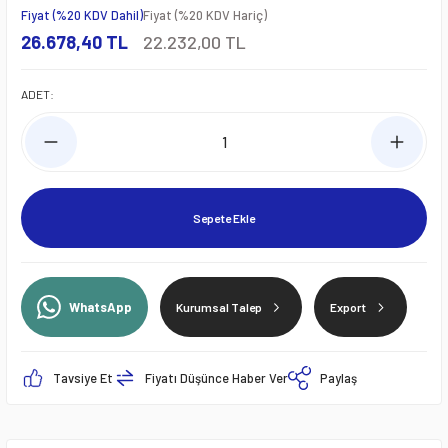
Fiyat (%20 KDV Dahil)
Fiyat (%20 KDV Hariç)
26.678,40 TL
22.232,00 TL
ADET:
Sepete Ekle
WhatsApp
Kurumsal Talep
Export
Tavsiye Et
Fiyatı Düşünce Haber Ver
Paylaş