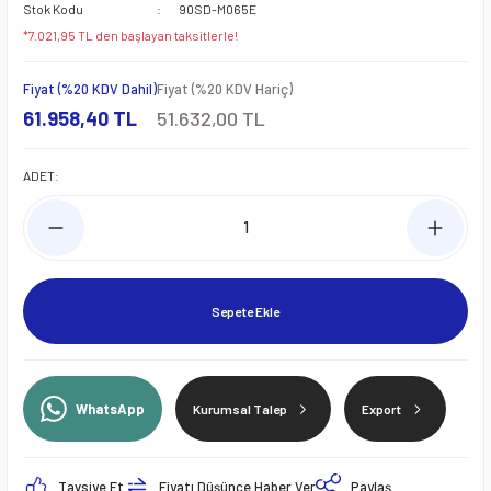
Stok Kodu
90SD-M065E
*7.021,95 TL den başlayan taksitlerle!
Fiyat (%20 KDV Dahil)
Fiyat (%20 KDV Hariç)
61.958,40 TL
51.632,00 TL
ADET:
Sepete Ekle
WhatsApp
Kurumsal Talep
Export
Tavsiye Et
Fiyatı Düşünce Haber Ver
Paylaş