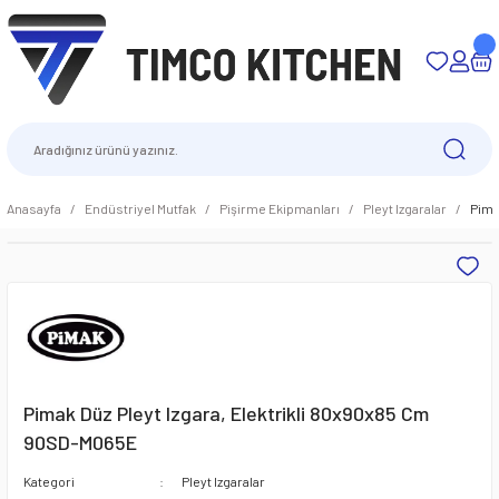
Anasayfa
Endüstriyel Mutfak
Pişirme Ekipmanları
Pleyt Izgaralar
Pima
Pimak Düz Pleyt Izgara, Elektrikli 80x90x85 Cm
90SD-M065E
Kategori
Pleyt Izgaralar