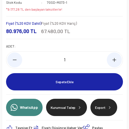
Stok Kodu
70SD-M073-1
*9.177,28 TL den başlayan taksitlerle!
Fiyat (%20 KDV Dahil)
Fiyat (%20 KDV Hariç)
80.976,00 TL
67.480,00 TL
ADET:
Sepete Ekle
WhatsApp
Kurumsal Talep
Export
Tavsiye Et
Fiyatı Düşünce Haber Ver
Paylaş