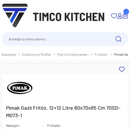
Anasayfa
Endüstriyel Mutfak
Pişirme Ekipmanları
Fritözler
Pimak Gaz
Pimak Gazlı Fritöz, 12+12 Litre 80x70x85 Cm 70SD-
M073-1
Kategori
Fritözler