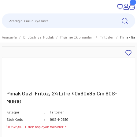
Anasayfa
Endüstriyel Mutfak
Pişirme Ekipmanları
Fritözler
Pimak Gaz
Pimak Gazlı Fritöz, 24 Litre 40x90x85 Cm 90S-
M061G
Kategori
Fritözler
Stok Kodu
90S-M061G
*8.232,90 TL den başlayan taksitlerle!