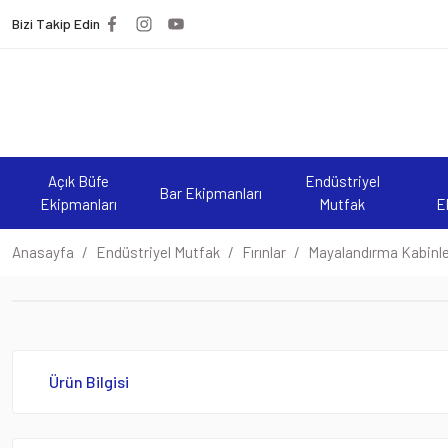
Bizi Takip Edin
Açık Büfe
Endüstriyel
Bar Ekipmanları
Ekipmanları
Mutfak
E
Anasayfa
Endüstriyel Mutfak
Fırınlar
Mayalandırma Kabinle
Ürün Bilgisi