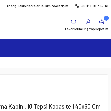
Sipariş Takibi
Markalar
Hakkımızda
İletişim
+90 (501) 031 41 61
Favorilerim
Giriş Yap
Sepetim
a Kabini, 10 Tepsi Kapasiteli 40x60 Cm