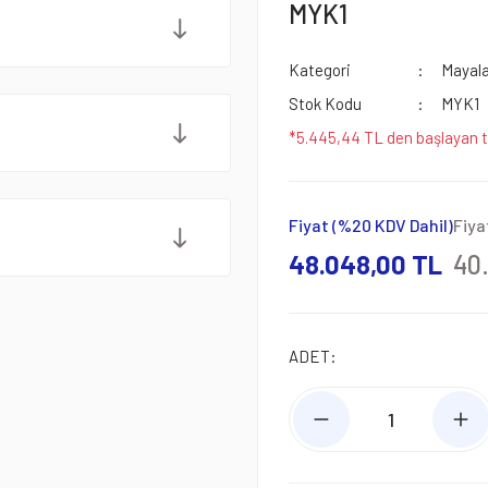
MYK1
Kategori
Mayala
Stok Kodu
MYK1
*5.445,44 TL den başlayan ta
Fiyat (%20 KDV Dahil)
Fiya
48.048,00 TL
40
ADET: