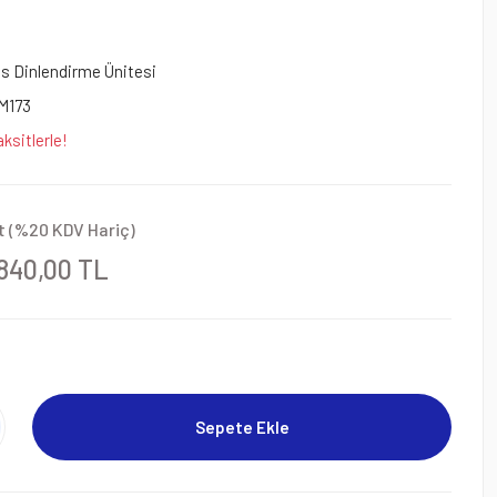
s Dinlendirme Ünitesi
M173
ksitlerle!
t (%20 KDV Hariç)
.840,00 TL
Sepete Ekle