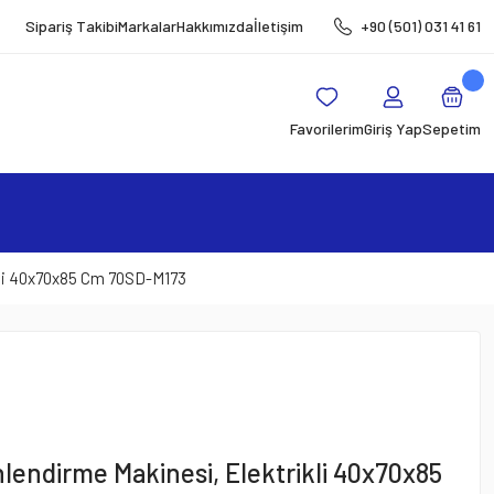
Sipariş Takibi
Markalar
Hakkımızda
İletişim
+90 (501) 031 41 61
Favorilerim
Giriş Yap
Sepetim
kli 40x70x85 Cm 70SD-M173
lendirme Makinesi, Elektrikli 40x70x85