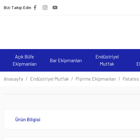
Bizi Takip Edin
Açık Büfe
Endüstriyel
Bar Ekipmanları
Ekipmanları
Mutfak
E
Anasayfa
Endüstriyel Mutfak
Pişirme Ekipmanları
Patates 
Ürün Bilgisi