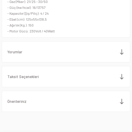
- Gaz (Mbar): 21/25 - 30/50
Stand Mikserler
Piliç Çevirme Makineleri
- Güç (kw/kcal): 16/13757
- Kapasite (Şiş/Piliç): 4 / 24
Streç Makineleri
Pleyt Izgaralar
- Ebat (cm): 125x55x138,5
- Ağırlık (Kg.): 150
- Motor Gücü: 230Volt / 40Watt
Tabak Kapatma Makineleri
Salamanderler
Tulumba ve Köfte Şekillendirme Makineleri
Şiş Kebap Döner Ocağı
Yorumlar
Vakum Makineleri
Sulu Izgaralar
Yufka Açma Makineleri
Tost Makineleri
Taksit Seçenekleri
Zırh Makineleri
Waffle Makineleri
Önerileriniz