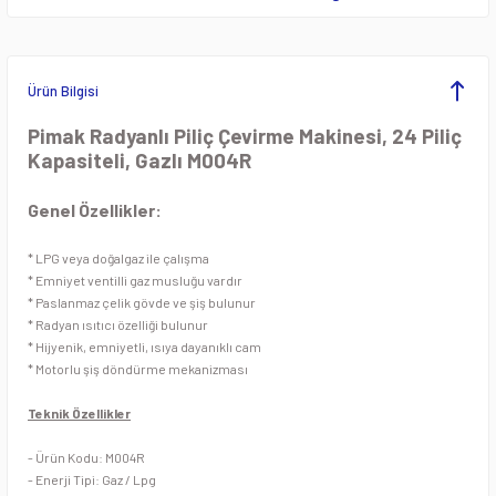
ezgahları
Pide ve Lahmacun Fırını
Öğütücü Makineleri
Krep Makineleri
rı
Pizza Fırınları
Patates ve Soğan Soyma Makineleri
Lavataşlı Izgaralar
Ürün Bilgisi
eleri
Tandır Fırınları
Planet Mikserler
Makarna Fritözleri
Pimak Radyanlı Piliç Çevirme Makinesi, 24 Piliç
Kapasiteli, Gazlı M004R
Taş Tabanlı Pizza Fırınlar
Sebze Doğrama Makineleri
Mısır Haşlama Kazanı
Genel Özellikler:
pları
Sebze Kurutma Makineleri
Mısır ve Popcorn Makineleri
* LPG veya doğalgaz ile çalışma
* Emniyet ventilli gaz musluğu vardır
Dolapları
Sebze Yıkama Makineleri
Oluklu ızgaralar
* Paslanmaz çelik gövde ve şiş bulunur
* Radyan ısıtıcı özelliği bulunur
ç Tezgahları
Soğan Doğrama Makineleri
Pankek Makineleri
* Hijyenik, emniyetli, ısıya dayanıklı cam
* Motorlu şiş döndürme mekanizması
 Tezgahları
Soğutuculu Kıyma Makineleri
Patates Cips Makineleri
Teknik Özellikler
Dolapları
Spiral Hamur Yoğurma Makinesi
Patates Dinlendirme Ünitesi
- Ürün Kodu: M004R
- Enerji Tipi: Gaz / Lpg