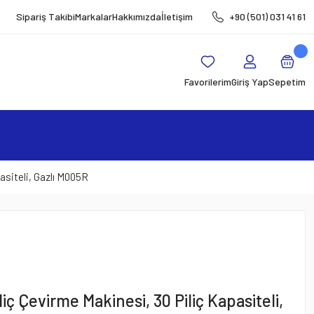
Sipariş Takibi
Markalar
Hakkımızda
İletişim
+90 (501) 031 41 61
Favorilerim
Giriş Yap
Sepetim
asiteli, Gazlı M005R
iç Çevirme Makinesi, 30 Piliç Kapasiteli,