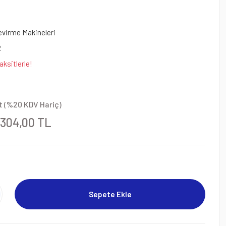
Çevirme Makineleri
R
aksitlerle!
t (%20 KDV Hariç)
.304,00 TL
Sepete Ekle