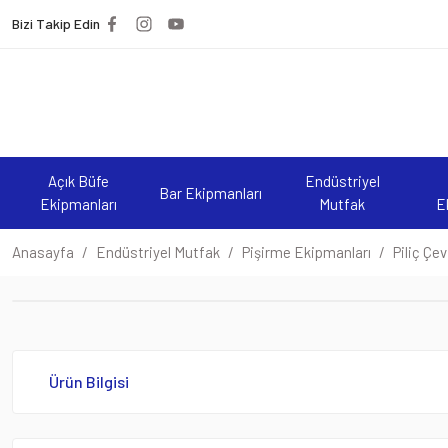
Bizi Takip Edin
Açık Büfe
Endüstriyel
Bar Ekipmanları
Ekipmanları
Mutfak
E
Anasayfa
Endüstriyel Mutfak
Pişirme Ekipmanları
Piliç Çe
Ürün Bilgisi