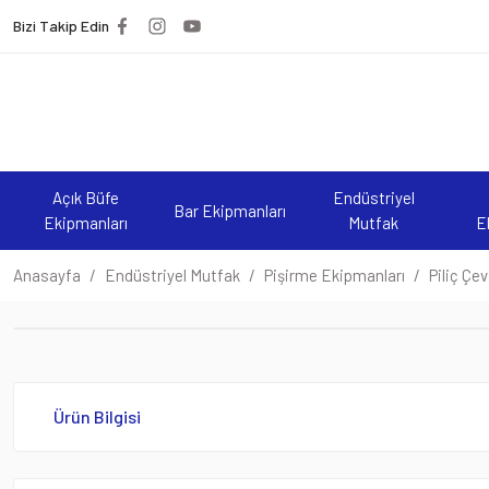
Bizi Takip Edin
Açık Büfe
Endüstriyel
Bar Ekipmanları
Ekipmanları
Mutfak
E
Anasayfa
Endüstriyel Mutfak
Pişirme Ekipmanları
Piliç Çe
Ürün Bilgisi