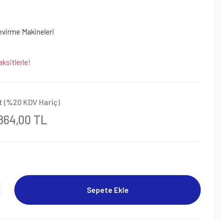
Çevirme Makineleri
ksitlerle!
t (%20 KDV Hariç)
864,00 TL
Sepete Ekle