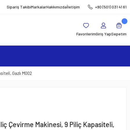
Sipariş Takibi
Markalar
Hakkımızda
İletişim
+90 (501) 031 41 61
Favorilerim
Giriş Yap
Sepetim
siteli, Gazlı M002
iç Çevirme Makinesi, 9 Piliç Kapasiteli,