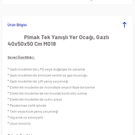
ezgahları
Pide ve Lahmacun Fırını
Öğütücü Makineleri
Krep Makineleri
rı
Pizza Fırınları
Patates ve Soğan Soyma Makineleri
Lavataşlı Izgaralar
Ürün Bilgisi
eleri
Tandır Fırınları
Planet Mikserler
Makarna Fritözleri
Pimak Tek Yanışlı Yer Ocağı, Gazlı
40x50x50 Cm M018
Taş Tabanlı Pizza Fırınlar
Sebze Doğrama Makineleri
Mısır Haşlama Kazanı
Genel Özellikler:
pları
Sebze Kurutma Makineleri
Mısır ve Popcorn Makineleri
* Gazlı modellerde LPG veya doğalgaz ile çalışma
* Gazlı modellerde emniyet ventili ve gaz musluğu
Dolapları
Sebze Yıkama Makineleri
Oluklu ızgaralar
* Gazlı modellerde çift yanış seçeneği
* Elektrikli modellerde monofaze veya trifaze besleme
* Elektrikli modellerde termostat kontrollü ısıtma
ç Tezgahları
Soğan Doğrama Makineleri
Pankek Makineleri
* Elektrikli modellerde ısıtıcı pleyt
* Paslanmaz çelik gövde
 Tezgahları
Soğutuculu Kıyma Makineleri
Patates Cips Makineleri
* Tam veya kısık yanış seçeneği
* Hijyenik ve emniyetli
Dolapları
Spiral Hamur Yoğurma Makinesi
Patates Dinlendirme Ünitesi
* Uzun ömürlü