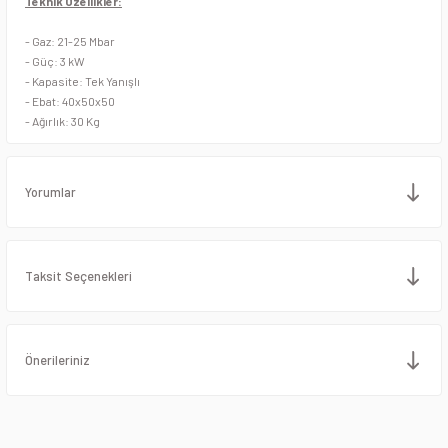
Teknik Özellikler:
Stand Mikserler
Piliç Çevirme Makineleri
- Gaz: 21-25 Mbar
Streç Makineleri
Pleyt Izgaralar
- Güç: 3 kW
- Kapasite: Tek Yanışlı
- Ebat: 40x50x50
Tabak Kapatma Makineleri
Salamanderler
- Ağırlık: 30 Kg
Tulumba ve Köfte Şekillendirme Makineleri
Şiş Kebap Döner Ocağı
Yorumlar
Vakum Makineleri
Sulu Izgaralar
Yufka Açma Makineleri
Tost Makineleri
Taksit Seçenekleri
Zırh Makineleri
Waffle Makineleri
Önerileriniz