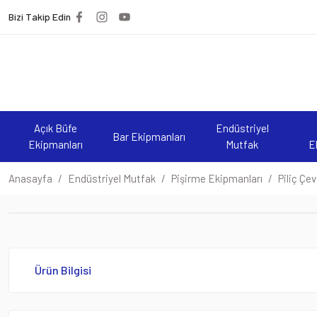
Bizi Takip Edin
Açık Büfe
Endüstriyel
Bar Ekipmanları
Ekipmanları
Mutfak
E
Anasayfa
Endüstriyel Mutfak
Pişirme Ekipmanları
Piliç Çe
Ürün Bilgisi