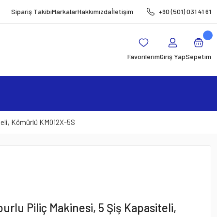
Sipariş Takibi
Markalar
Hakkımızda
İletişim
+90 (501) 031 41 61
Favorilerim
Giriş Yap
Sepetim
iteli, Kömürlü KM012X-5S
lu Piliç Makinesi, 5 Şiş Kapasiteli,