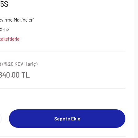
-5S
Çevirme Makineleri
X-5S
aksitlerle!
t (%20 KDV Hariç)
.840,00 TL
Sepete Ekle