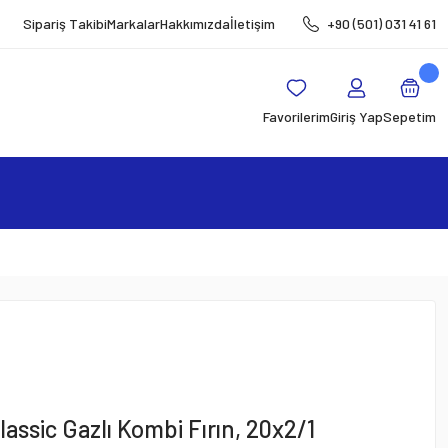
Sipariş Takibi
Markalar
Hakkımızda
İletişim
+90 (501) 031 41 61
Favorilerim
Giriş Yap
Sepetim
assic Gazlı Kombi Fırın, 20x2/1