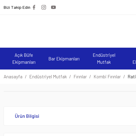
Bizi Takip Edin
Açık Büfe
Endüstriyel
Bar Ekipmanları
Ekipmanları
Mutfak
E
Anasayfa
Endüstriyel Mutfak
Fırınlar
Kombi Fırınlar
Rati
Ürün Bilgisi