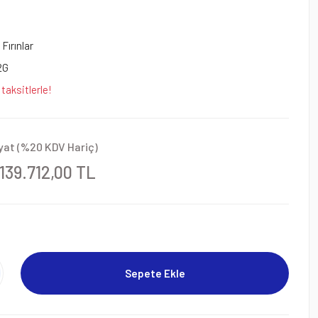
Fırınlar
2G
taksitlerle!
yat (%20 KDV Hariç)
.139.712,00 TL
Sepete Ekle