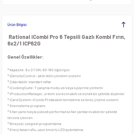
ezgahları
Pide ve Lahmacun Fırını
Öğütücü Makineleri
Krep Makineleri
rı
Pizza Fırınları
Patates ve Soğan Soyma Makineleri
Lavataşlı Izgaralar
Ürün Bilgisi
eleri
Tandır Fırınları
Planet Mikserler
Makarna Fritözleri
Rational iCombi Pro 6 Tepsili Gazlı Kombi Fırın,
6x2/1 ICP62G
Taş Tabanlı Pizza Fırınlar
Sebze Doğrama Makineleri
Mısır Haşlama Kazanı
Genel Özellikler:
pları
Sebze Kurutma Makineleri
Mısır ve Popcorn Makineleri
* Kapasite: 6 x 2/1 GN; 60-160 öğün/gün
* iDensityControl - akıllı iklim yönetim sistemi
Dolapları
Sebze Yıkama Makineleri
Oluklu ızgaralar
* Çıkarılabilir standart raflar
* iCookingSuite- 7 çalışma modu ve/veya 4 pişirme yöntemi
ç Tezgahları
Soğan Doğrama Makineleri
Pankek Makineleri
* iProductionManager, üretim sürecini akıllı ve esnek bir şekilde düzenler
* iCareSystem-iCombi Pro'da akıllı temizleme ve kireç çözme sistemi
* 9 temizleme programı
 Tezgahları
Soğutuculu Kıyma Makineleri
Patates Cips Makineleri
* 5 fan çarkı hızıyla yüksek performanslı fan çarklarını akıllı bir şekilde
tersine çeviren
Dolapları
Spiral Hamur Yoğurma Makinesi
Patates Dinlendirme Ünitesi
* Bireysel, sezgisel programlama
* Enerji tasarruflu, uzun ömürlü LED aydınlatma