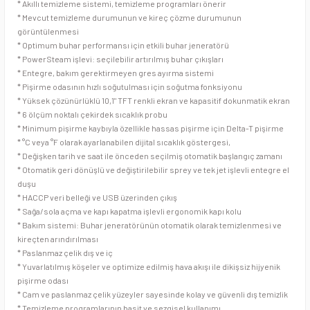
* Akıllı temizleme sistemi, temizleme programları önerir
Stand Mikserler
Piliç Çevirme Makineleri
* Mevcut temizleme durumunun ve kireç çözme durumunun
görüntülenmesi
Streç Makineleri
Pleyt Izgaralar
* Optimum buhar performansı için etkili buhar jeneratörü
* PowerSteam işlevi: seçilebilir artırılmış buhar çıkışları
* Entegre, bakım gerektirmeyen gres ayırma sistemi
Tabak Kapatma Makineleri
Salamanderler
* Pişirme odasının hızlı soğutulması için soğutma fonksiyonu
* Yüksek çözünürlüklü 10,1" TFT renkli ekran ve kapasitif dokunmatik ekran
Tulumba ve Köfte Şekillendirme Makineleri
Şiş Kebap Döner Ocağı
* 6 ölçüm noktalı çekirdek sıcaklık probu
* Minimum pişirme kaybıyla özellikle hassas pişirme için Delta-T pişirme
Vakum Makineleri
Sulu Izgaralar
* °C veya °F olarak ayarlanabilen dijital sıcaklık göstergesi,
* Değişken tarih ve saat ile önceden seçilmiş otomatik başlangıç ​​zamanı
* Otomatik geri dönüşlü ve değiştirilebilir sprey ve tek jet işlevli entegre el
Yufka Açma Makineleri
Tost Makineleri
duşu
* HACCP veri belleği ve USB üzerinden çıkış
Zırh Makineleri
Waffle Makineleri
* Sağa/sola açma ve kapı kapatma işlevli ergonomik kapı kolu
* Bakım sistemi: Buhar jeneratörünün otomatik olarak temizlenmesi ve
kireçten arındırılması
* Paslanmaz çelik dış ve iç
* Yuvarlatılmış köşeler ve optimize edilmiş hava akışı ile dikişsiz hijyenik
pişirme odası
* Cam ve paslanmaz çelik yüzeyler sayesinde kolay ve güvenli dış temizlik
* Temizleme programlarının basit ve sezgisel kullanımı