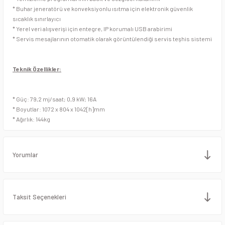
* Buhar jeneratörü ve konveksiyonlu ısıtma için elektronik güvenlik
sıcaklık sınırlayıcı
* Yerel veri alışverişi için entegre, IP korumalı USB arabirimi
* Servis mesajlarının otomatik olarak görüntülendiği servis teşhis sistemi
Teknik Özellikler:
* Güç: 79,2 mj/saat; 0,9 kW; 16A
* Boyutlar: 1072 x 804 x 1042[h]mm
* Ağırlık: 144kg
Yorumlar
Taksit Seçenekleri