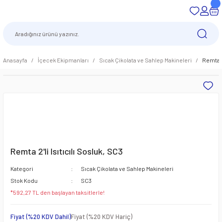
Anasayfa
İçecek Ekipmanları
Sıcak Çikolata ve Sahlep Makineleri
Remta 2'
Remta 2'li Isıtıcılı Sosluk, SC3
Kategori
Sıcak Çikolata ve Sahlep Makineleri
Stok Kodu
SC3
*592,27 TL den başlayan taksitlerle!
Fiyat (%20 KDV Dahil)
Fiyat (%20 KDV Hariç)