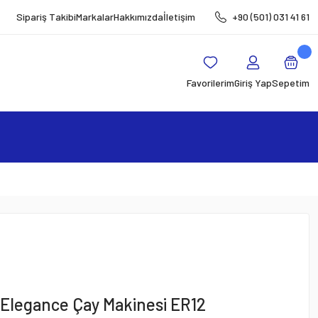
Sipariş Takibi
Markalar
Hakkımızda
İletişim
+90 (501) 031 41 61
Favorilerim
Giriş Yap
Sepetim
Elegance Çay Makinesi ER12