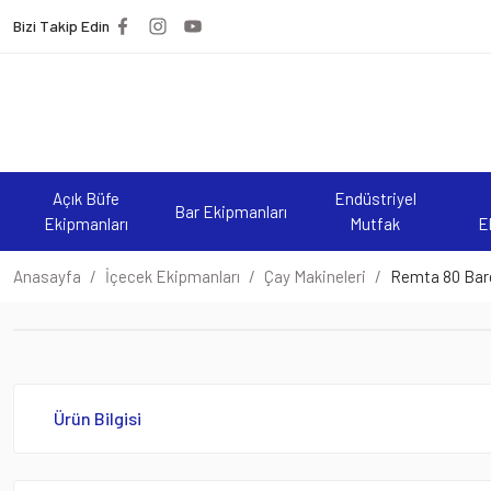
Bizi Takip Edin
Açık Büfe
Endüstriyel
Bar Ekipmanları
Ekipmanları
Mutfak
E
Anasayfa
İçecek Ekipmanları
Çay Makineleri
Remta 80 Bar
Ürün Bilgisi