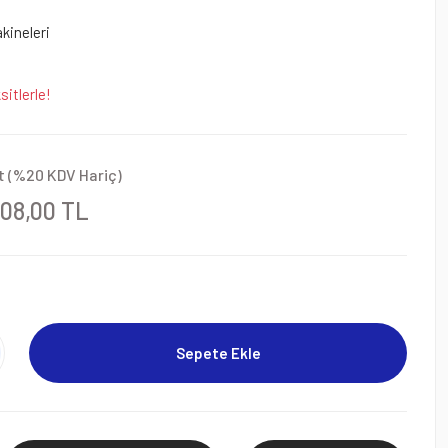
kineleri
itlerle!
t (%20 KDV Hariç)
708,00 TL
Sepete Ekle