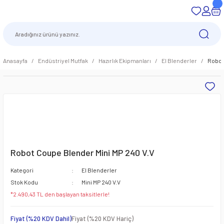
Anasayfa
Endüstriyel Mutfak
Hazırlık Ekipmanları
El Blenderler
Robot
Robot Coupe Blender Mini MP 240 V.V
Kategori
El Blenderler
Stok Kodu
Mini MP 240 V.V
*2.490,43 TL den başlayan taksitlerle!
Fiyat (%20 KDV Dahil)
Fiyat (%20 KDV Hariç)