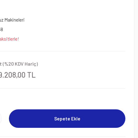
z Makineleri
38
ksitlerle!
t (%20 KDV Hariç)
9.208,00 TL
Sepete Ekle