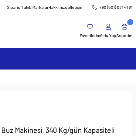
Sipariş Takibi
Markalar
Hakkımızda
İletişim
+90 (501) 031 41 61
Favorilerim
Giriş Yap
Sepetim
uz Makinesi, 340 Kg/gün Kapasiteli