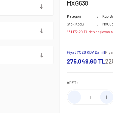
MXG638
Kategori
Küp Bu
Stok Kodu
MXG6
*31.172,29 TL den başlayan ta
Fiyat (%20 KDV Dahil)
Fiya
275.049,60 TL
22
ADET: