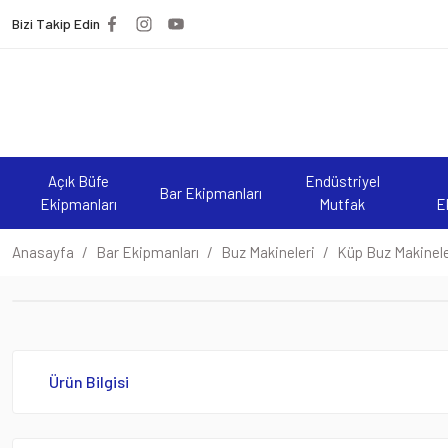
Bizi Takip Edin
Açık Büfe
Endüstriyel
Bar Ekipmanları
Ekipmanları
Mutfak
E
Anasayfa
Bar Ekipmanları
Buz Makineleri
Küp Buz Makinele
Ürün Bilgisi