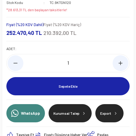
Stok Kodu
TC.9KTGN120
*28.613,31 TL den başlayan taksitlerle!
Fiyat (%20 KDV Dahil)
Fiyat (%20 KDV Hariç)
252.470,40 TL
210.392,00 TL
ADET:
Sepete Ekle
WhatsApp
Kurumsal Talep
Export
Tavsiye Et
Fiyatı Düşünce Haber Ver
Paylaş