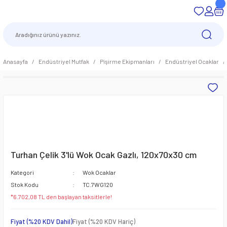
Anasayfa
Endüstriyel Mutfak
Pişirme Ekipmanları
Endüstriyel Ocaklar
Turhan Çelik 3'lü Wok Ocak Gazlı, 120x70x30 cm
Kategori
Wok Ocaklar
Stok Kodu
TC.7WG120
*6.702,08 TL den başlayan taksitlerle!
Fiyat (%20 KDV Dahil)
Fiyat (%20 KDV Hariç)