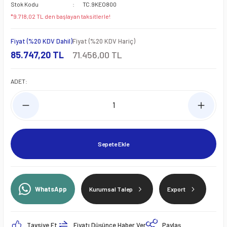
Stok Kodu
TC.9KEO800
*9.718,02 TL den başlayan taksitlerle!
Fiyat (%20 KDV Dahil)
Fiyat (%20 KDV Hariç)
85.747,20 TL
71.456,00 TL
ADET:
Sepete Ekle
WhatsApp
Kurumsal Talep
Export
Tavsiye Et
Fiyatı Düşünce Haber Ver
Paylaş