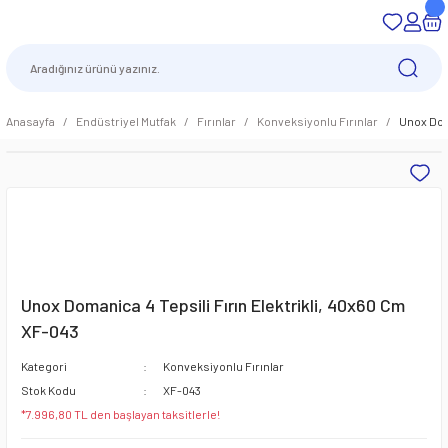
Anasayfa
Endüstriyel Mutfak
Fırınlar
Konveksiyonlu Fırınlar
Unox Doma
Unox Domanica 4 Tepsili Fırın Elektrikli, 40x60 Cm
XF-043
Kategori
Konveksiyonlu Fırınlar
Stok Kodu
XF-043
*7.996,80 TL den başlayan taksitlerle!