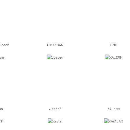
 Beach
HİMAKSAN
HNC
an
Josper
KALERM