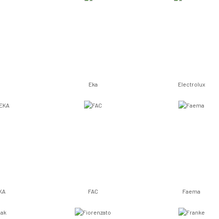
N
Eka
Electrolux
KA
FAC
Faema