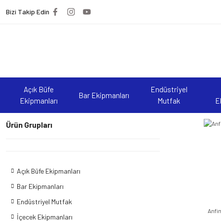
Bizi Takip Edin
Açık Büfe
Endüstriyel
Bar Ekipmanları
Ekipmanları
Mutfak
E
Ürün Grupları
Açık Büfe Ekipmanları
Bar Ekipmanları
Endüstriyel Mutfak
Anfi
İçecek Ekipmanları