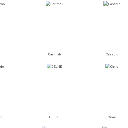
an
Carimali
Casadio
o
CELME
Cime