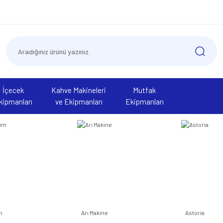
İçecek
Kahve Makineleri
Mutfak
kipmanları
ve Ekipmanları
Ekipmanları
m
Arı Makine
Astoria