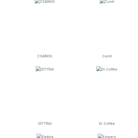
CSAİNOX
Cunill
DİTTİNG
Dr.Coffee