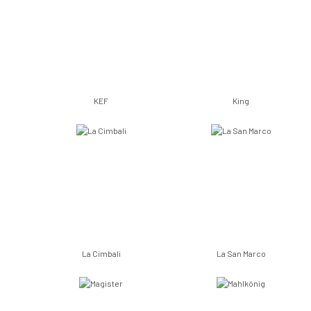
KEF
King
La Cimbali
La San Marco