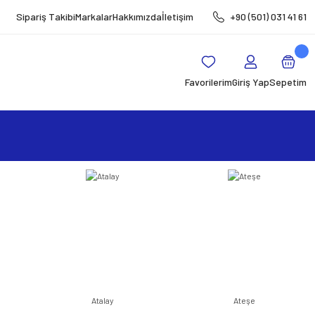
Sipariş Takibi
Markalar
Hakkımızda
İletişim
+90 (501) 031 41 61
Favorilerim
Giriş Yap
Sepetim
Atalay
Ateşe