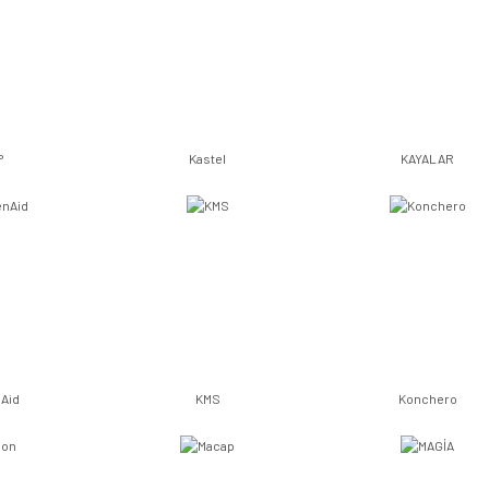
P
Kastel
KAYALAR
nAid
KMS
Konchero