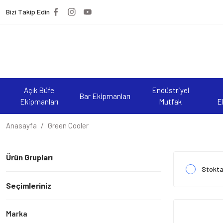
Bizi Takip Edin
Açık Büfe
Endüstriyel
Bar Ekipmanları
Ekipmanları
Mutfak
E
Anasayfa
Green Cooler
Ürün Grupları
Stokta
Seçimleriniz
Marka