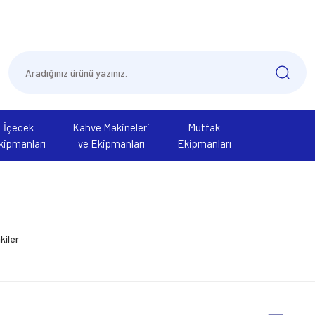
İçecek
Kahve Makineleri
Mutfak
kipmanları
ve Ekipmanları
Ekipmanları
kiler