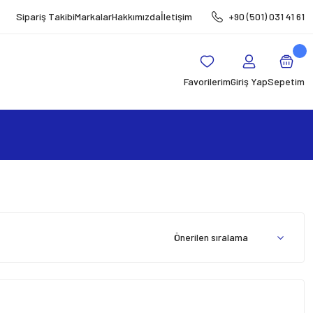
Sipariş Takibi
Markalar
Hakkımızda
İletişim
+90 (501) 031 41 61
Favorilerim
Giriş Yap
Sepetim